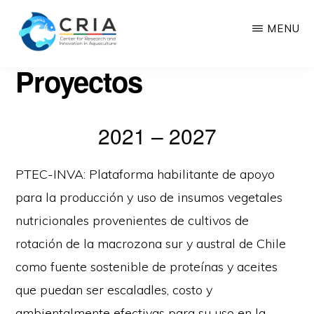
Saltar
MENU
al
contenido
CRIA
Proyectos
Center
principal
for
Research
2021 – 2027
and
Innovation
PTEC-INVA: Plataforma habilitante de apoyo
in
para la producción y uso de insumos vegetales
Aquaculture
nutricionales provenientes de cultivos de
rotación de la macrozona sur y austral de Chile
como fuente sostenible de proteínas y aceites
que puedan ser escaladles, costo y
ambientalmente efectivas para su uso en la